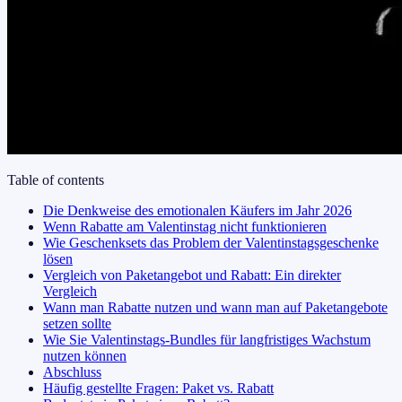
Table of contents
Die Denkweise des emotionalen Käufers im Jahr 2026
Wenn Rabatte am Valentinstag nicht funktionieren
Wie Geschenksets das Problem der Valentinstagsgeschenke
lösen
Vergleich von Paketangebot und Rabatt: Ein direkter
Vergleich
Wann man Rabatte nutzen und wann man auf Paketangebote
setzen sollte
Wie Sie Valentinstags-Bundles für langfristiges Wachstum
nutzen können
Abschluss
Häufig gestellte Fragen: Paket vs. Rabatt