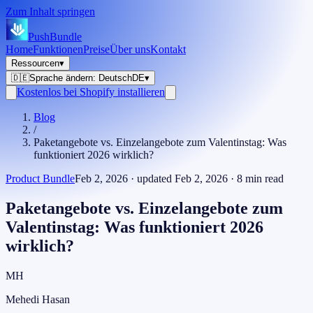
Zum Inhalt springen
PushBundle
Home
Funktionen
Preise
Über uns
Kontakt
Ressourcen
▾
🇩🇪
Sprache ändern
:
Deutsch
DE
▾
Kostenlos bei Shopify installieren
Blog
/
Paketangebote vs. Einzelangebote zum Valentinstag: Was
funktioniert 2026 wirklich?
Product Bundle
Feb 2, 2026
· updated
Feb 2, 2026
·
8
min read
Paketangebote vs. Einzelangebote zum
Valentinstag: Was funktioniert 2026
wirklich?
MH
Mehedi Hasan