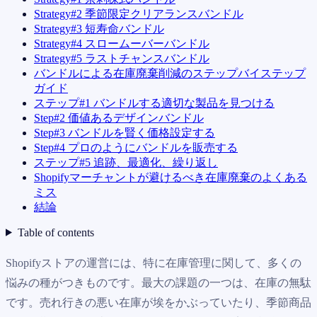
Strategy#2 季節限定クリアランスバンドル
Strategy#3 短寿命バンドル
Strategy#4 スロームーバーバンドル
Strategy#5 ラストチャンスバンドル
バンドルによる在庫廃棄削減のステップバイステップ
ガイド
ステップ#1 バンドルする適切な製品を見つける
Step#2 価値あるデザインバンドル
Step#3 バンドルを賢く価格設定する
Step#4 プロのようにバンドルを販売する
ステップ#5 追跡、最適化、繰り返し
Shopifyマーチャントが避けるべき在庫廃棄のよくある
ミス
結論
Table of contents
Shopifyストアの運営には、特に在庫管理に関して、多くの
悩みの種がつきものです。最大の課題の一つは、在庫の無駄
です。売れ行きの悪い在庫が埃をかぶっていたり、季節商品