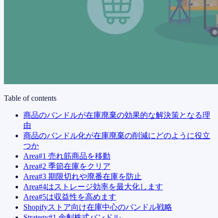
Table of contents
商品のバンドルが在庫廃棄の効果的な解決策となる理
由
商品のバンドル化が在庫廃棄の削減にどのように役立
つか
Area#1 売れ筋商品を移動
Area#2 季節在庫をクリア
Area#3 期限切れや廃番在庫を防止
Area#4はストレージ効率を最大化します
Area#5は収益性を高めます
Shopifyストア向け在庫中心のバンドル戦略
Strategy#1 余剰株式バンドル