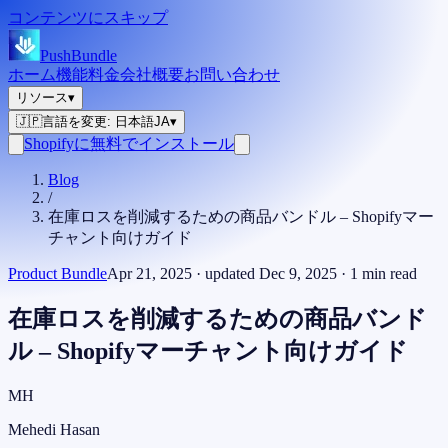
コンテンツにスキップ
PushBundle
ホーム
機能
料金
会社概要
お問い合わせ
リソース
▾
🇯🇵
言語を変更
:
日本語
JA
▾
Shopifyに無料でインストール
Blog
/
在庫ロスを削減するための商品バンドル – Shopifyマー
チャント向けガイド
Product Bundle
Apr 21, 2025
· updated
Dec 9, 2025
·
1
min read
在庫ロスを削減するための商品バンド
ル – Shopifyマーチャント向けガイド
MH
Mehedi Hasan