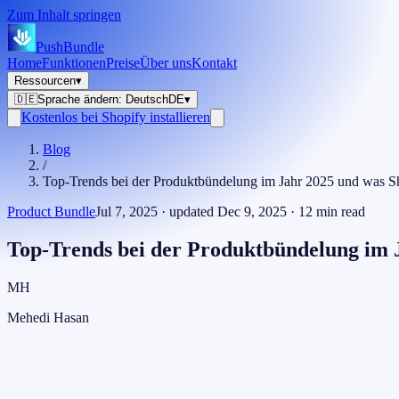
Zum Inhalt springen
PushBundle
Home
Funktionen
Preise
Über uns
Kontakt
Ressourcen
▾
🇩🇪
Sprache ändern
:
Deutsch
DE
▾
Kostenlos bei Shopify installieren
Blog
/
Top-Trends bei der Produktbündelung im Jahr 2025 und was Sh
Product Bundle
Jul 7, 2025
· updated
Dec 9, 2025
·
12
min read
Top-Trends bei der Produktbündelung im 
MH
Mehedi Hasan