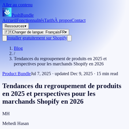
Aller au contenu
PushBundle
Accueil
Fonctionnalités
Tarifs
À propos
Contact
Ressources
▾
🇫🇷
Changer de langue
:
Français
FR
▾
Installer gratuitement sur Shopify
Blog
/
Tendances du regroupement de produits en 2025 et
perspectives pour les marchands Shopify en 2026
Product Bundle
Jul 7, 2025
· updated
Dec 9, 2025
·
15
min read
Tendances du regroupement de produits
en 2025 et perspectives pour les
marchands Shopify en 2026
MH
Mehedi Hasan