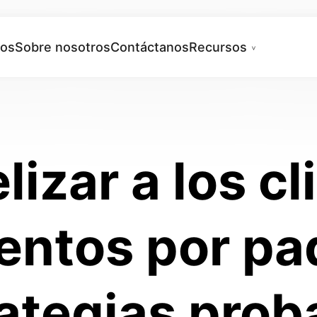
ios
Sobre nosotros
Contáctanos
Recursos
izar a los c
entos por pa
rategias prob