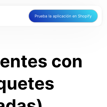
Prueba la aplicación en Shopify
lientes con
quetes
adas)