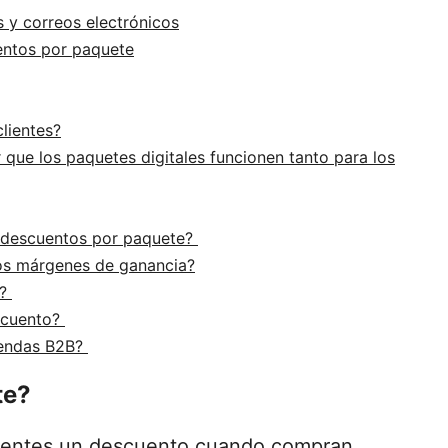
 y correos electrónicos
uentos por paquete
clientes?
r que los paquetes digitales funcionen tanto para los
s descuentos por paquete?
los márgenes de ganancia?
s?
scuento?
iendas B2B?
te?
lientes un descuento cuando compran