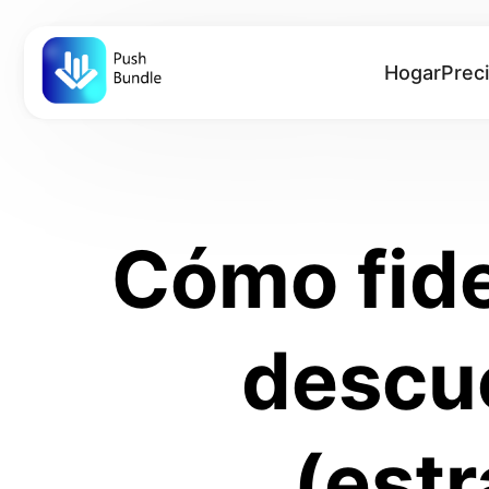
Hogar
Prec
Cómo fidel
descu
(est