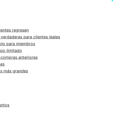
ientes regresen
verdaderas para clientes leales
solo para miembros
mpo limitado
 compras anteriores
tes
os más grandes
untos