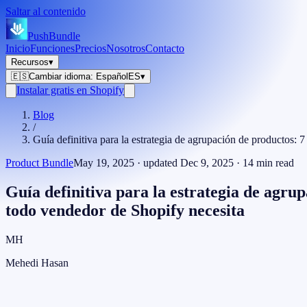
Saltar al contenido
PushBundle
Inicio
Funciones
Precios
Nosotros
Contacto
Recursos
▾
🇪🇸
Cambiar idioma
:
Español
ES
▾
Instalar gratis en Shopify
Blog
/
Guía definitiva para la estrategia de agrupación de productos: 
Product Bundle
May 19, 2025
· updated
Dec 9, 2025
·
14
min read
Guía definitiva para la estrategia de agru
todo vendedor de Shopify necesita
MH
Mehedi Hasan