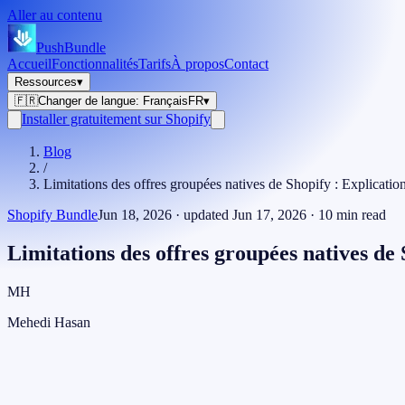
Aller au contenu
PushBundle
Accueil
Fonctionnalités
Tarifs
À propos
Contact
Ressources
▾
🇫🇷
Changer de langue
:
Français
FR
▾
Installer gratuitement sur Shopify
Blog
/
Limitations des offres groupées natives de Shopify : Explicat
Shopify Bundle
Jun 18, 2026
· updated
Jun 17, 2026
·
10
min read
Limitations des offres groupées natives d
MH
Mehedi Hasan