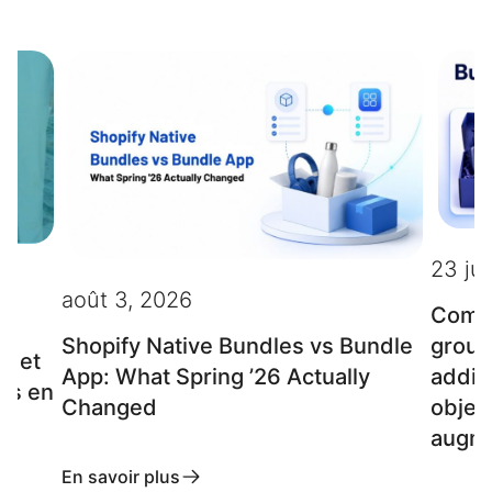
23 jui
août 3, 2026
Comme
group
Shopify Native Bundles vs Bundle
s et
additi
App: What Spring ’26 Actually
es en
object
Changed
augme
En savoir plus