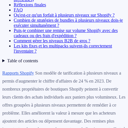
Réflexions finales
FAQ
Qu'est-ce qu'un forfait à plusieurs niveaux sur Shopify ?
Combien de stratégies de bundles à plusieurs niveaux dois-je
exécuter simultanément ?
Puis-je combiner une remise sur volume Shopify avec des
cadeaux ou des frais d'expédition ?
Comment gérer les niveaux B2B de gros ?
Les kits fixes et les multipacks suivent-ils correctement
l'inventaire ?
Table of contents
Rapports Shopify
Son modèle de tarification à plusieurs niveaux a
permis d'augmenter le chiffre d'affaires de 24 % en 2023. De
nombreux propriétaires de boutiques Shopify peinent à convertir
leurs clients des achats individuels aux paniers plus volumineux. Les
offres groupées à plusieurs niveaux permettent de remédier à ce
problème. Elles améliorent la valeur à mesure que les acheteurs
ajoutent des articles ou dépensent davantage. Des remises plus