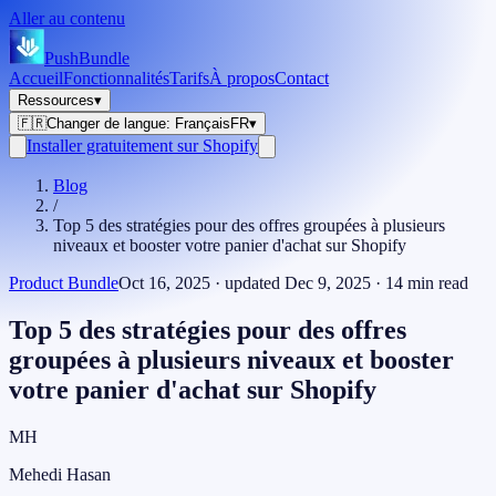
Aller au contenu
PushBundle
Accueil
Fonctionnalités
Tarifs
À propos
Contact
Ressources
▾
🇫🇷
Changer de langue
:
Français
FR
▾
Installer gratuitement sur Shopify
Blog
/
Top 5 des stratégies pour des offres groupées à plusieurs
niveaux et booster votre panier d'achat sur Shopify
Product Bundle
Oct 16, 2025
· updated
Dec 9, 2025
·
14
min read
Top 5 des stratégies pour des offres
groupées à plusieurs niveaux et booster
votre panier d'achat sur Shopify
MH
Mehedi Hasan