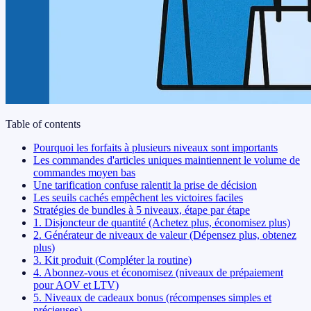
Table of contents
Pourquoi les forfaits à plusieurs niveaux sont importants
Les commandes d'articles uniques maintiennent le volume de
commandes moyen bas
Une tarification confuse ralentit la prise de décision
Les seuils cachés empêchent les victoires faciles
Stratégies de bundles à 5 niveaux, étape par étape
1. Disjoncteur de quantité (Achetez plus, économisez plus)
2. Générateur de niveaux de valeur (Dépensez plus, obtenez
plus)
3. Kit produit (Compléter la routine)
4. Abonnez-vous et économisez (niveaux de prépaiement
pour AOV et LTV)
5. Niveaux de cadeaux bonus (récompenses simples et
précieuses)