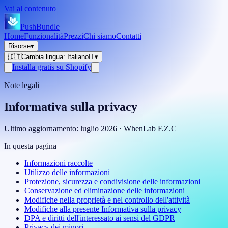
Vai al contenuto
PushBundle
Home
Funzionalità
Prezzi
Chi siamo
Contatti
Risorse
▾
🇮🇹
Cambia lingua
:
Italiano
IT
▾
Installa gratis su Shopify
Note legali
Informativa sulla privacy
Ultimo aggiornamento
:
luglio 2026
·
WhenLab F.Z.C
In questa pagina
Informazioni raccolte
Utilizzo delle informazioni
Protezione, sicurezza e condivisione delle informazioni
Conservazione ed eliminazione delle informazioni
Modifiche nella proprietà e nel controllo dell'attività
Modifiche alla presente Informativa sulla privacy
DPA e diritti dell'interessato ai sensi del GDPR
Privacy dei minori