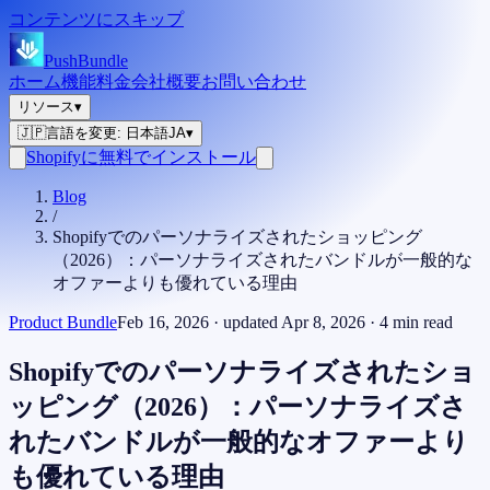
コンテンツにスキップ
PushBundle
ホーム
機能
料金
会社概要
お問い合わせ
リソース
▾
🇯🇵
言語を変更
:
日本語
JA
▾
Shopifyに無料でインストール
Blog
/
Shopifyでのパーソナライズされたショッピング
（2026）：パーソナライズされたバンドルが一般的な
オファーよりも優れている理由
Product Bundle
Feb 16, 2026
· updated
Apr 8, 2026
·
4
min read
Shopifyでのパーソナライズされたショ
ッピング（2026）：パーソナライズさ
れたバンドルが一般的なオファーより
も優れている理由