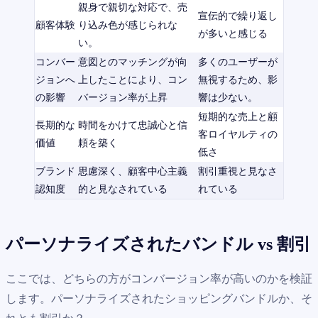
親身で親切な対応で、売
宣伝的で繰り返し
顧客体験
り込み色が感じられな
が多いと感じる
い。
コンバー
意図とのマッチングが向
多くのユーザーが
ジョンへ
上したことにより、コン
無視するため、影
の影響
バージョン率が上昇
響は少ない。
短期的な売上と顧
長期的な
時間をかけて忠誠心と信
客ロイヤルティの
価値
頼を築く
低さ
ブランド
思慮深く、顧客中心主義
割引重視と見なさ
認知度
的と見なされている
れている
パーソナライズされたバンドル vs 割引
ここでは、どちらの方がコンバージョン率が高いのかを検証
します。パーソナライズされたショッピングバンドルか、そ