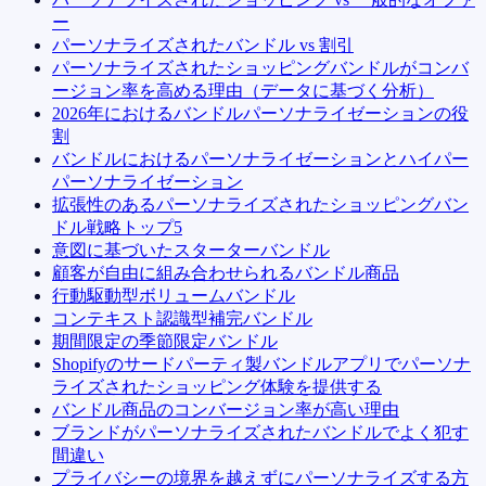
ー
パーソナライズされたバンドル vs 割引
パーソナライズされたショッピングバンドルがコンバ
ージョン率を高める理由（データに基づく分析）
2026年におけるバンドルパーソナライゼーションの役
割
バンドルにおけるパーソナライゼーションとハイパー
パーソナライゼーション
拡張性のあるパーソナライズされたショッピングバン
ドル戦略トップ5
意図に基づいたスターターバンドル
顧客が自由に組み合わせられるバンドル商品
行動駆動型ボリュームバンドル
コンテキスト認識型補完バンドル
期間限定の季節限定バンドル
Shopifyのサードパーティ製バンドルアプリでパーソナ
ライズされたショッピング体験を提供する
バンドル商品のコンバージョン率が高い理由
ブランドがパーソナライズされたバンドルでよく犯す
間違い
プライバシーの境界を越えずにパーソナライズする方