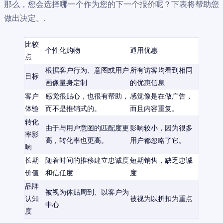
那么，您会选择哪一个作为您的下一个报价呢？下表将帮助您
做出决定。.
比较
个性化购物
通用优惠
点
根据客户行为、意图或用户
所有访客均看到相同
目标
画像量身定制
的优惠信息
客户
感觉很贴心，也很有帮助，
感觉像是在做广告，
体验
而不是推销式的。
而且内容重复。
转化
由于与用户意图的匹配度更
影响较小，因为很多
率影
高，转化率也更高。
用户都忽略了它。
响
长期
随着时间的推移建立忠诚度
短期销售，缺乏忠诚
价值
和信任度
度
品牌
被视为体贴周到、以客户为
认知
被视为以折扣为重点
中心
度