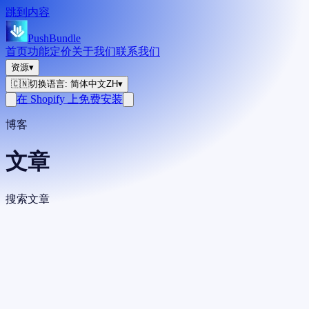
跳到内容
PushBundle
首页
功能
定价
关于我们
联系我们
资源
▾
🇨🇳
切换语言
:
简体中文
ZH
▾
在 Shopify 上免费安装
博客
文章
搜索文章