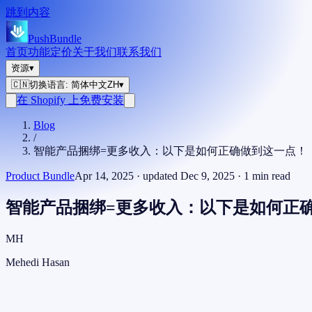
跳到内容
PushBundle
首页
功能
定价
关于我们
联系我们
资源
▾
🇨🇳
切换语言
:
简体中文
ZH
▾
在 Shopify 上免费安装
Blog
/
智能产品捆绑=更多收入：以下是如何正确做到这一点！
Product Bundle
Apr 14, 2025
· updated
Dec 9, 2025
·
1
min read
智能产品捆绑=更多收入：以下是如何正
MH
Mehedi Hasan