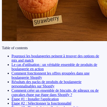
Table of contents
Pourquoi les boulangeries peinent à trouver des options de
mix and match
Le cas d'utilisation : un véritable ensemble de produits de
boulangerie en action
Comment fonctionnent les offres groupées dans une
boulangerie Shopify
Résultats des packs de produits de boulangerie
personnalisables sur Shopify
Comment créer un ensemble de biscuits, de gâteaux ou de
cupcakes étape par étape dans Shopify ?
Étape #1 : Installer l'application
Étape #2 : Sélectionner la fonctionnalité