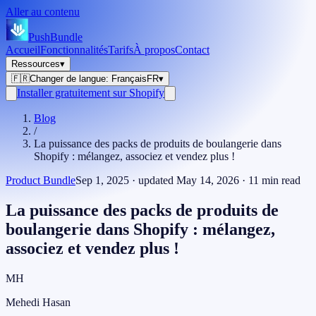
Aller au contenu
PushBundle
Accueil
Fonctionnalités
Tarifs
À propos
Contact
Ressources
▾
🇫🇷
Changer de langue
:
Français
FR
▾
Installer gratuitement sur Shopify
Blog
/
La puissance des packs de produits de boulangerie dans
Shopify : mélangez, associez et vendez plus !
Product Bundle
Sep 1, 2025
· updated
May 14, 2026
·
11
min read
La puissance des packs de produits de
boulangerie dans Shopify : mélangez,
associez et vendez plus !
MH
Mehedi Hasan