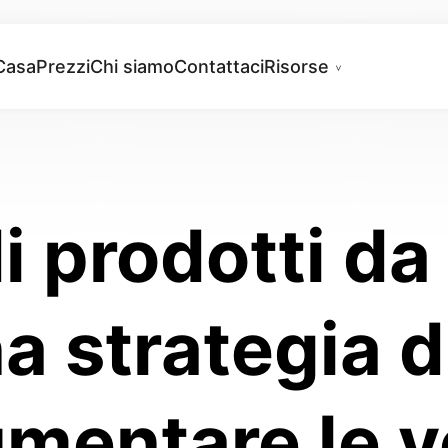
Casa
Prezzi
Chi siamo
Contattaci
Risorse
 prodotti da
na strategia d
umentare le v