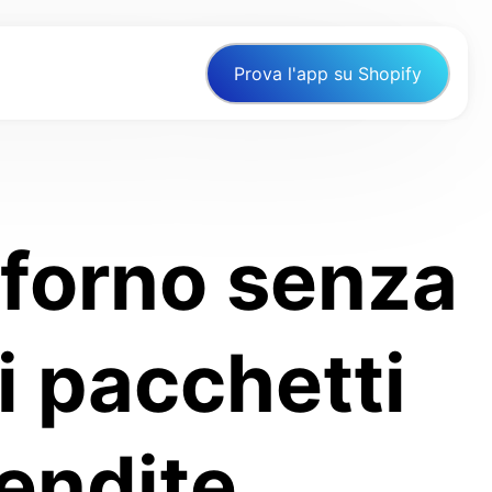
Prova l'app su Shopify
 forno senza
i pacchetti
endite