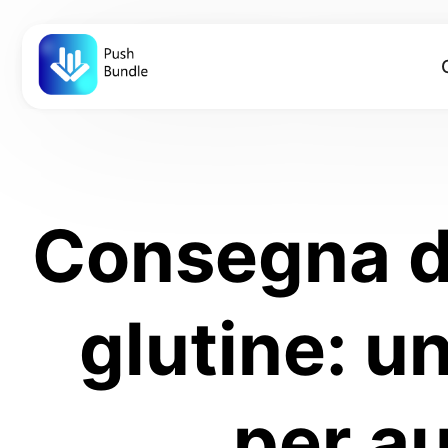
Consegna di
glutine: u
per a