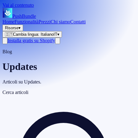
Vai al contenuto
PushBundle
Home
Funzionalità
Prezzi
Chi siamo
Contatti
Risorse
▾
🇮🇹
Cambia lingua
:
Italiano
IT
▾
Installa gratis su Shopify
Blog
Updates
Articoli su Updates.
Cerca articoli