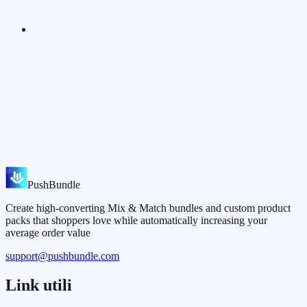
Updates
9
min di lettura
Creato per l'app Shopify Bundle:
PushBundle riconosciuto per gli
standard di qualità di Shopify
MH
Mehedi Hasan
Feb 12, 2026
PushBundle
Create high-converting Mix & Match bundles and custom product
packs that shoppers love while automatically increasing your
average order value
support@pushbundle.com
Link utili